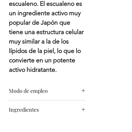
escualeno. El escualeno es 
un ingrediente activo muy 
popular de Japón que 
tiene una estructura celular 
muy similar a la de los 
lípidos de la piel, lo que lo 
convierte en un potente 
activo hidratante. 
Modo de empleo
Tras la rutina de limpieza
Ingredientes
facial y el tónico, retirar los
protectores y aplicar la
Water, Glycerin,