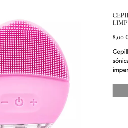
CEPI
LIMP
8,00 
Cepill
sónica
imper