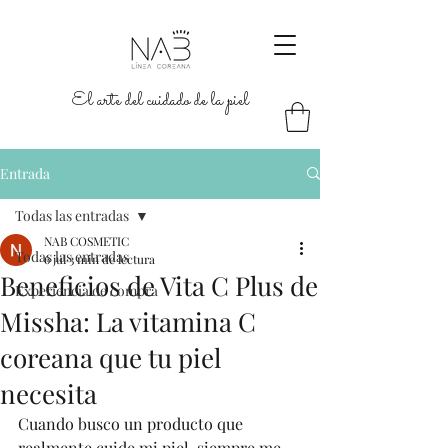
El arte del cuidado de la piel
Entrada
Todas las entradas
NAB COSMETIC
Todas las entradas
6 jul
3 min de lectura
Beneficios de Vita C Plus de
Experiencia de compra
Missha: La vitamina C
coreana que tu piel
necesita
Cuando busco un producto que 
realmente cuide mi piel, siempre me 