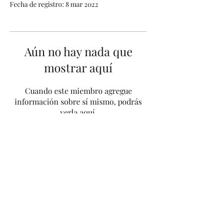
Fecha de registro: 8 mar 2022
Aún no hay nada que
mostrar aquí
Cuando este miembro agregue
información sobre sí mismo, podrás
verla aquí.
Nab cosmetic
nabcosmeticmetic@gmail.com
611814788
Islas Canarias - Tenerife - España