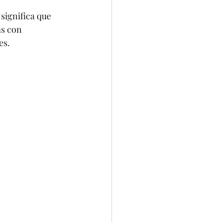
significa que 
s con 
es.