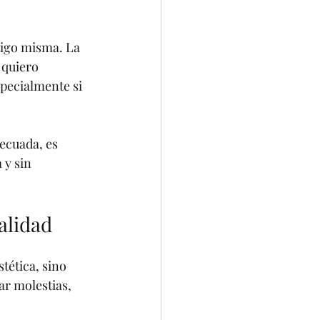
igo misma. La 
 quiero 
pecialmente si 
ecuada, es 
 y sin 
alidad
tética, sino 
r molestias, 