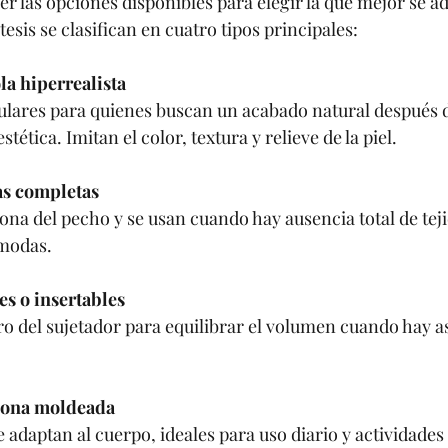
 las opciones disponibles para elegir la que mejor se ad
esis se clasifican en cuatro tipos principales:
la hiperrealista
ulares para quienes buscan un acabado natural después d
stética. Imitan el color, textura y relieve de la piel.
as completas
ona del pecho y se usan cuando hay ausencia total de te
ómodas.
es o insertables
o del sujetador para equilibrar el volumen cuando hay as
icona moldeada
e adaptan al cuerpo, ideales para uso diario y actividades 