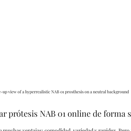
-up view of a hyperrealistic NAB 01 prosthesis on a neutral background
 prótesis NAB 01 online de forma 
e muchas ventajas: comodidad, variedad y rapidez. Pero