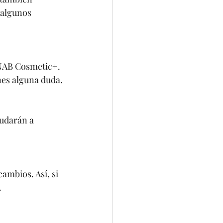
 algunos 
 NAB Cosmetic+. 
enes alguna duda.
yudarán a 
ambios. Así, si 
.