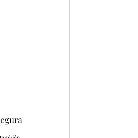
segura
 también 