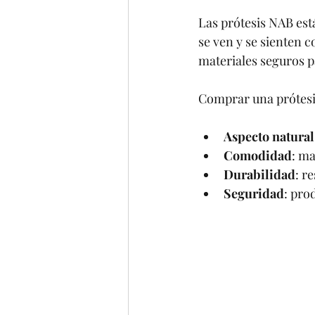
Las prótesis NAB est
se ven y se sienten 
materiales seguros pa
Comprar una prótesis
Aspecto natural
Comodidad
: ma
Durabilidad
: r
Seguridad
: pro