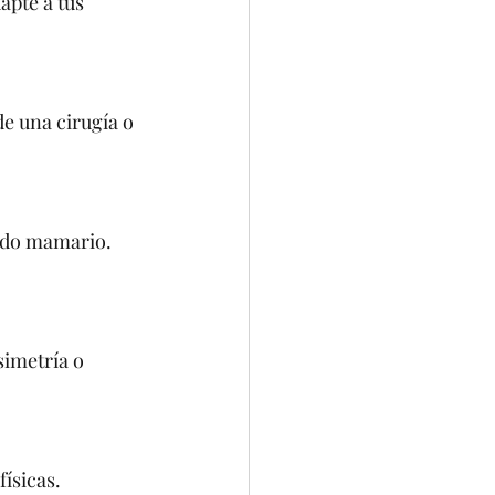
apte a tus 
e una cirugía o 
jido mamario. 
imetría o 
físicas.