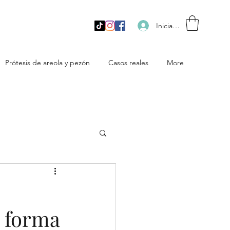
Iniciar sesión
Prótesis de areola y pezón
Casos reales
More
e forma